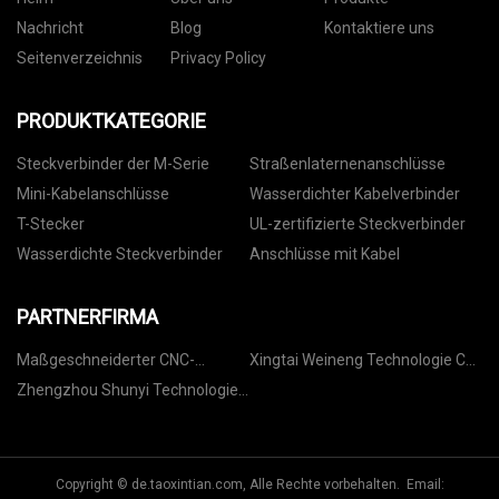
Nachricht
Blog
Kontaktiere uns
Seitenverzeichnis
Privacy Policy
PRODUKTKATEGORIE
Steckverbinder der M-Serie
Straßenlaternenanschlüsse
Mini-Kabelanschlüsse
Wasserdichter Kabelverbinder
T-Stecker
UL-zertifizierte Steckverbinder
Wasserdichte Steckverbinder
Anschlüsse mit Kabel
PARTNERFIRMA
Maßgeschneiderter CNC-
Xingtai Weineng Technologie Co.,
Drehservice
GmbH
Zhengzhou Shunyi Technologie
Co., Ltd
Copyright © de.taoxintian.com, Alle Rechte vorbehalten. Email: